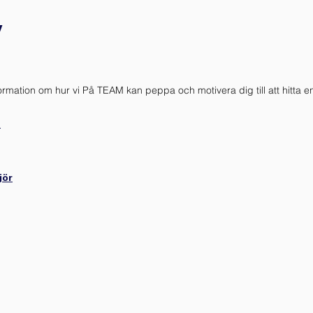
v
formation om hur vi På TEAM kan peppa och motivera dig till att hitta en
!
jör