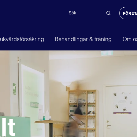
FÖRET
sjukvårdsförsäkring
Behandlingar & träning
Om o
lt