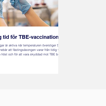
 tid för TBE-vaccination
gar är aktiva när temperaturen överstiger 5°C.
nebär att fästingsäsongen varar från tidig vår
en höst och för att vara skyddad mot TBE bör
anera in sin vaccination och ta första två
nan det blir varmt. Ett enda fästingbett
 dig TBE, fästingöverförd hjärninflammation.
finns ingen medicin som botar TBE, men
 skyddar. Boka tid för vaccination idag, ring
l 031-723 28 00 Bokning: Kontakta oss för att
id, tel 031-723