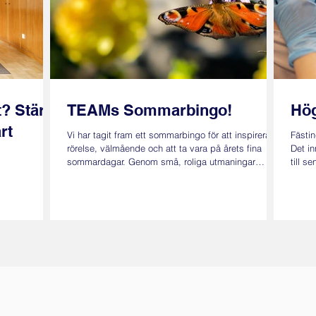
t? Stärk
TEAMs Sommarbingo!
Hög
rt
Vi har tagit fram ett sommarbingo för att inspirera till
Fästin
rörelse, välmående och att ta vara på årets fina
Det in
sommardagar. Genom små, roliga utmaningar
till s
hoppas vi att du hittar motivation till friskvård,
man pl
upptäcker nya aktiviteter och njuter lite extra av
doserna in
sommaren. Lycka till – och ha en riktigt härlig
kan ge
sommar! Perioden 22 juni- 23 augusti Lämna in din
Idag 
fulla bingobricka till receptionen eller mejla till
vaccin
marknad@team-halsa.se senast den 31 augusti.
oss te
Utlottning av fina priser. ✔️ Kryss
boka t