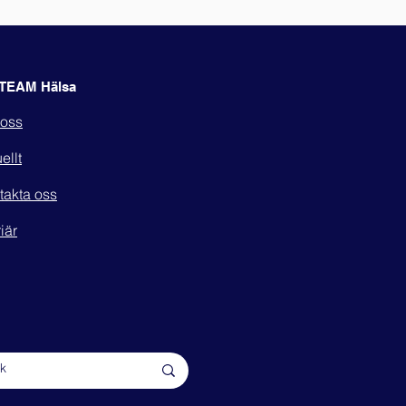
TEAM Hälsa
oss
ellt
takta oss
iär