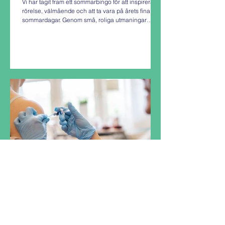
Vi har tagit fram ett sommarbingo för att inspirera till
rörelse, välmående och att ta vara på årets fina
sommardagar. Genom små, roliga utmaningar
hoppas vi att du hittar motivation till friskvård,
upptäcker nya aktiviteter och njuter lite extra av
sommaren. Lycka till – och ha en riktigt härlig
sommar! Perioden 22 juni- 23 augusti Lämna in din
fulla bingobricka till receptionen eller mejla till
marknad@team-halsa.se senast den 31 augusti.
Utlottning av fina priser. ✔️ Kryss
Hög tid för TBE-vaccination
Fästingar är aktiva när temperaturen överstiger
5°C. Det innebär att fästingsäsongen varar från
tidig vår till sen höst och för att vara skyddad mot
TBE bör man planera in sin vaccination och ta