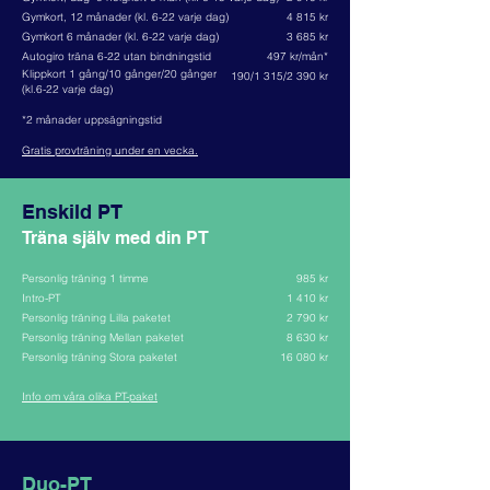
Gymkort, 12 månader (kl. 6-22 varje dag)
4 815 kr
Gymkort 6 månader (kl. 6-22 varje dag)
3 685 kr
Autogiro träna 6-22 utan bindningstid
497 kr/mån*
Klippkort 1 gång/10 gånger/20 gånger
190/1 315/2 390 kr
(kl.6-22 varje dag)
*2 månader uppsägningstid
Gratis provträning under en vecka.
Enskild PT
Träna själv med din PT
Personlig träning 1 timme
985 kr
Intro-PT
1 410 kr
Personlig träning Lilla paketet
2 790 kr
Personlig träning Mellan paketet
8 630 kr
Personlig träning Stora paketet
16 080 kr
Info om våra olika PT-paket
Duo-PT