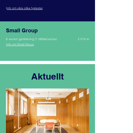
I
nfo om våra olika fystester
Small Group
6 veckor gymträning (1 tillfälle/vecka)
2 015 kr
Info om Small Group
Aktuellt