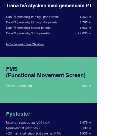
Träna två stycken med gemensam PT
Duo-PT personlig träning i par 1 timme
1 360 kr
Duo-PT personlig träning Lilla paketet
3 765 kr
Duo-PT personlig Mellan paketet
11 965 kr
Duo-PT personlig Stora paketet
22 005 kr
Info om våra olika PT-paket
FMS
(Functional Movement Screen)
FMS/9+ screening
920 kr
Fystester
Maximalt syreupptag (vO2-max)
1 875 kr
Mjölksyratest (laktattest)
2 190 kr
vO2-max + laktattest (vid samma tillfälle)
2 935 kr