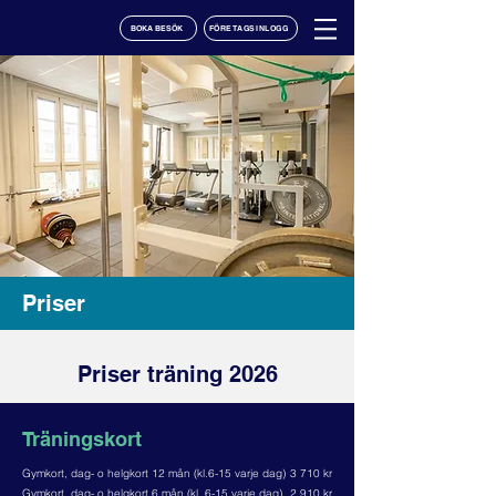
BOKA BESÖK
FÖRETAGSINLOGG
Priser
Priser träning 2026
Träningskort
Gymkort, dag- o helgkort 12 mån (kl.6-15 varje dag)
3 710 kr
Gymkort, dag- o helgkort 6 mån (kl. 6-15 varje dag)
2 910 kr