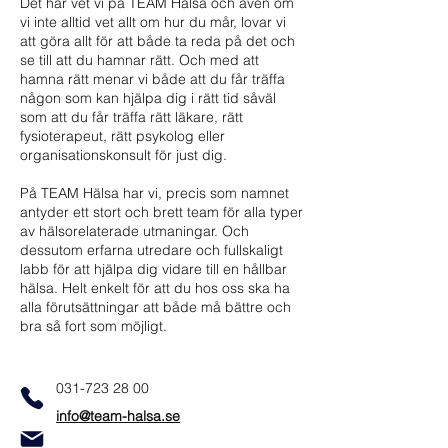
Det här vet vi på TEAM Hälsa och även om
vi inte alltid vet allt om hur du mår, lovar vi
att göra allt för att både ta reda på det och
se till att du hamnar rätt. Och med att
hamna rätt menar vi både att du får träffa
någon som kan hjälpa dig i rätt tid såväl
som att du får träffa rätt läkare, rätt
fysioterapeut, rätt psykolog eller
organisationskonsult för just dig.
På TEAM Hälsa har vi, precis som namnet
antyder ett stort och brett team för alla typer
av hälsorelaterade utmaningar. Och
dessutom erfarna utredare och fullskaligt
labb för att hjälpa dig vidare till en hållbar
hälsa. Helt enkelt för att du hos oss ska ha
alla förutsättningar att både må bättre och
bra så fort som möjligt.
031-723 28 00
info@team-halsa.se