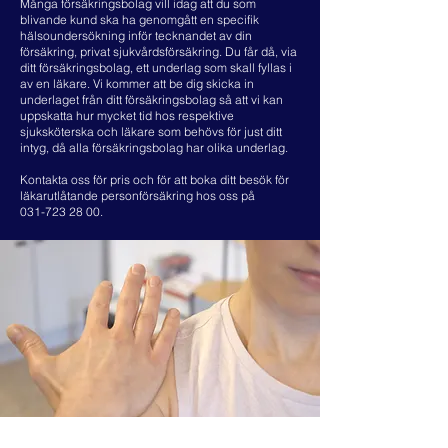
Många försäkringsbolag vill idag att du som
blivande kund ska ha genomgått en specifik
hälsoundersökning inför tecknandet av din
försäkring, privat sjukvårdsförsäkring. Du får då, via
ditt försäkringsbolag, ett underlag som skall fyllas i
av en läkare. Vi kommer att be dig skicka in
underlaget från ditt försäkringsbolag så att vi kan
uppskatta hur mycket tid hos respektive
sjuksköterska och läkare som behövs för just ditt
intyg, då alla försäkringsbolag har olika underlag.
Kontakta oss för pris och för att boka ditt besök för
läkarutlåtande personförsäkring hos oss på
031-723 28 00
.