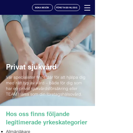
BOKA BESÖK
FÖRETAGSINLOGG
Privat sjukvård
Vår specialister finns där för att hjälpa dig
med rätt typ av vård – både för dig som
har en privat sjukvårdsförsäkring eller
TEAM Hälsa som din företagshälsovård.
Hos oss finns följande
legitimerade yrkeskategorier
Allmänläkare