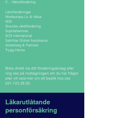
If... Hälsoförsäkring
Länsförsäkringar
Nordeuropa Liv & hälsa
SEB
Skandia vårdförsäkring
Sophiahemmet
SOS International
Sabilitas Global Assistance
Söderberg & Partners
Trygg-Hansa
Boka direkt via ditt försäkringsbolag eller
ring oss på mottagningen om du har frågor
eller vill veta mer om ett besök hos oss
031-723 28 00
.
Läkarutlåtande
personförsäkring