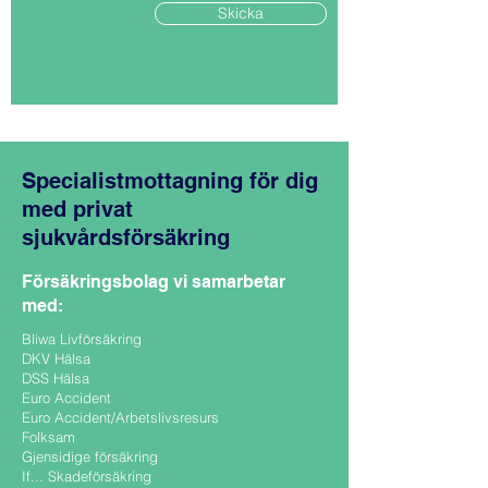
Skicka
Specialistmottagning för dig
med privat
sjukvårdsförsäkring
Försäkringsbolag vi samarbetar
med:
Bliwa Livförsäkring
DKV Hälsa
DSS Hälsa
Euro Accident
Euro Accident/Arbetslivsresurs
Folksam
Gjensidige försäkring
If... Skadeförsäkring