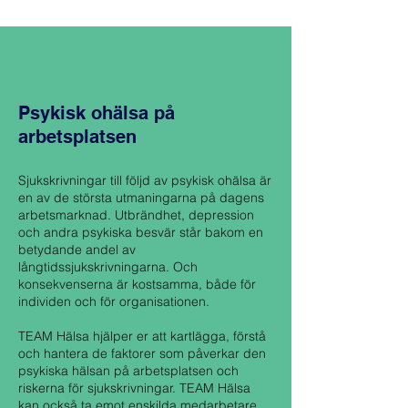
Psykisk ohälsa på
arbetsplatsen
Sjukskrivningar till följd av psykisk ohälsa är
en av de största utmaningarna på dagens
arbetsmarknad. Utbrändhet, depression
och andra psykiska besvär står bakom en
betydande andel av
långtidssjukskrivningarna. Och
konsekvenserna är kostsamma, både för
individen och för organisationen.
TEAM Hälsa hjälper er att kartlägga, förstå
och hantera de faktorer som påverkar den
psykiska hälsan på arbetsplatsen och
riskerna för sjukskrivningar. TEAM Hälsa
kan också ta emot enskilda medarbetare