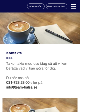
BOKA BESÖK
FÖRETAGSINLOGG
Kontakta
oss
Ta kontakta med oss idag så att vi kan
berätta vad vi kan göra för dig.
Psykisk hälsa och
stresshantering
Du når oss på
031-723 28 00
eller på
info@team-halsa.se