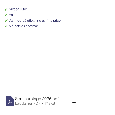
✔️
 Kryssa rutor
✔️ 
Ha kul
✔️
 Var med på utlottning av fina priser
✔️
 Må bättre i sommar
Sommarbingo 2026
.pdf
Ladda ner PDF • 178KB