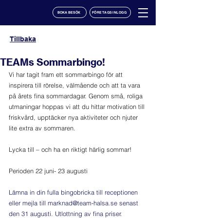
BOKA BESÖK
FÖRETAGSINLOGG
Tillbaka
TEAMs Sommarbingo!
Vi har tagit fram ett sommarbingo för att 
inspirera till rörelse, välmående och att ta vara 
på årets fina sommardagar. Genom små, roliga 
utmaningar hoppas vi att du hittar motivation till 
friskvård, upptäcker nya aktiviteter och njuter 
lite extra av sommaren. 
Lycka till – och ha en riktigt härlig sommar!
Perioden 22 juni- 23 augusti
Lämna in din fulla bingobricka till receptionen 
eller mejla till 
marknad@team-halsa.se
 senast 
den 31 augusti. Utlottning av fina priser. 