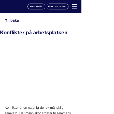
BOKA BESÖK
FÖRETAGSINLOGG
Tillbaka
Konflikter på arbetsplatsen
Konflikter är en naturlig del av mänsklig 
samvaro. Där människor arbetar tillsammans 